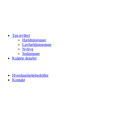
Tag-trylleri
Hældningstage
Lavhældningstage
Nybyg
Sedumtage
Kulørte detaljer
Hverdagsheltebedrifter
Kontakt