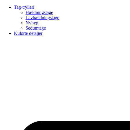
Videre
Tag-trylleri
til
Hældningstage
indhold
Lavhældningstage
Nybyg
Sedumtage
Kulørte detaljer