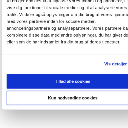
Vi bruger cookies til at tilpasse vores indhold og annoncer, til
for at pakke bilen, klar til en ny og spændende arbejdsdag – og de u
vise dig funktioner til sociale medier og til at analysere vores
kolleager skal stå tidligt op hvis de skal kunne følge med ham.
Med hans stille og rolige personlighed, er han meget vellidt blandt ko
trafik. Vi deler også oplysninger om din brug af vores hjemm
og kunder – og der skal ikke herske nogen tvivl om, at der skal meget 
med vores partnere inden for sociale medier,
hidse ham op.
annonceringspartnere og analysepartnere. Vores partnere k
En kollega og medarbejder i Viika som er værdsat.
kombinere disse data med andre oplysninger, du har givet d
eller som de har indsamlet fra din brug af deres tjenester.
Vis detaljer
Tillad alle cookies
Kun nødvendige cookies