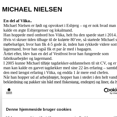
MICHAEL NIELSEN
En del af Viika..
Michael Nielsen er født og opvokset i Esbjerg – og er nok hvad man
kalde en ægte Esbjergenser og lokalmand.
Han hoppede med ombord hos Viika, helt fra den spæde start i 2014.
Hvis vi skruer tiden tilbage til de kulørte 80’ere, så startede Michael
møbelsælger, hvor han fik 4-5 gode år, inden han rykkede videre so
lagermand, hvor han også fik et par år med i bagagen.
Årtiet efter, blev han en del af Vestfrost hvor han fungerede som
fabriksarbejder og lagermand.
I 2005 kunne Michael tilføje tagdækker-uddannelsen til sit CV, og er 
man kan kalde en garvet tagdækker med sine 22 års erfaring – samtid
den med længst erfaring i Viika, og endda 1 år mere end chefen.
Når han hopper ud af arbejdstøjet, hopper han i stedet i den helt vand
beklædning og pakker sin båd med fiskestang, endegrej og liner, da ly
er en af de helt store fritidsinteresser.
Når der ikke er flere fisk på krogen, er camping med familien også en
prioritet.
Som en del af Viika, tør vi roligt sige, at Michael er ekspert i listedæ
Denne hjemmeside bruger cookies
parcelhuse, og der er aldrig en finger at sætte på det arbejde som han 
Han er en arbejdshest, og møder troligt op hver morgen (ofte som den