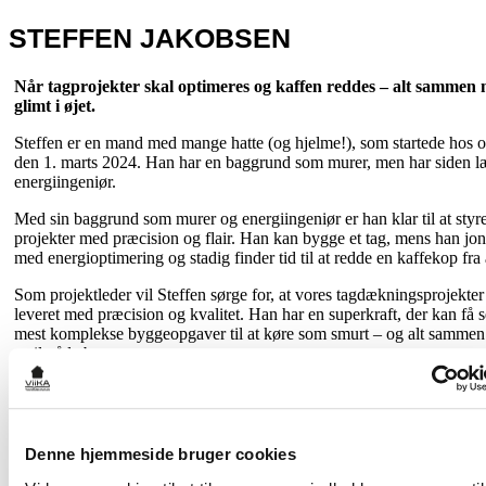
STEFFEN JAKOBSEN
Når tagprojekter skal optimeres og kaffen reddes – alt sammen 
glimt i øjet.
Steffen er en mand med mange hatte (og hjelme!), som startede hos o
den 1. marts 2024. Han har en baggrund som murer, men har siden læs
energiingeniør.
Med sin baggrund som murer og energiingeniør er han klar til at styr
projekter med præcision og flair. Han kan bygge et tag, mens han jon
med energioptimering og stadig finder tid til at redde en kaffekop fra
Som projektleder vil Steffen sørge for, at vores tagdækningsprojekter
leveret med præcision og kvalitet. Han har en superkraft, der kan få s
mest komplekse byggeopgaver til at køre som smurt – og alt sammen
smil på læben.
Når Steffen ikke styrer projekter, kan du finde ham i løbeskoene, hv
med sikkerhed jagter deadlines og måske endda en ny personlig rek
Byd Steffen velkommen på holdet og glæd dig til at se, hvordan Steff
Denne hjemmeside bruger cookies
løfte Viikas projekter til nye (tag)højder!